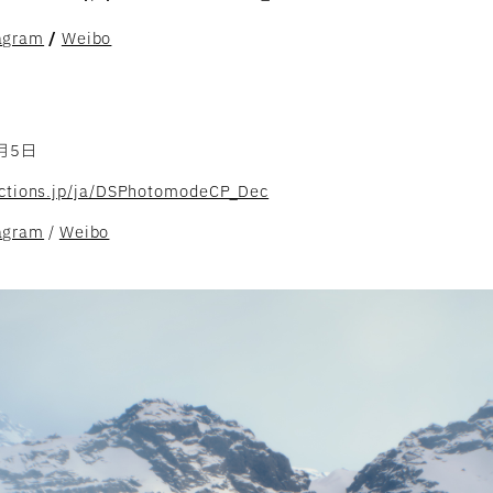
agram
/
Weibo
1月5日
uctions.jp/ja/DSPhotomodeCP_Dec
agram
/
Weibo