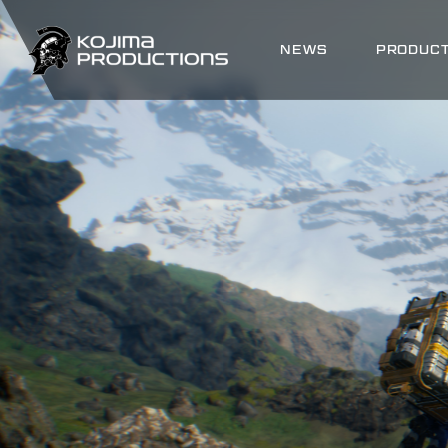
メ
イ
Main
ン
NEWS
PRODUC
navigation
コ
ン
テ
ン
ツ
に
移
動