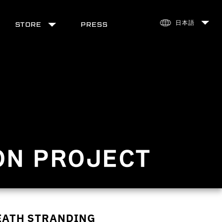
STORE
PRESS
ON PROJECT
EATH STRANDING