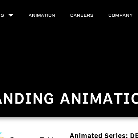
TS
ANIMATION
CAREERS
COMPANY
ANDING ANIMATI
Animated
Series:
D