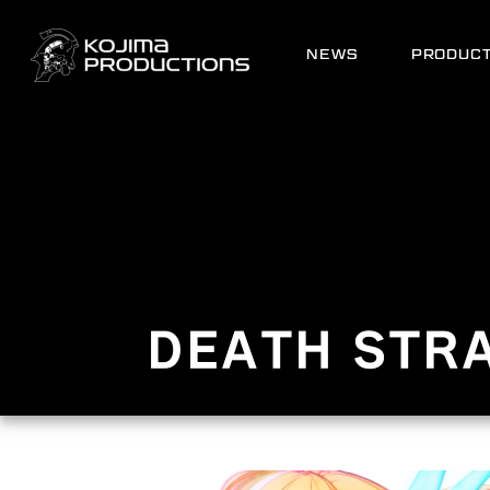
メ
イ
Main
ン
NEWS
PRODUC
navigation
コ
ン
テ
ン
ツ
に
移
動
DEATH STR