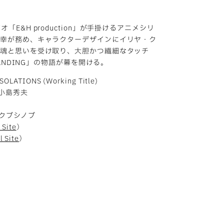
E&H production」が手掛けるアニメシリ
誉幸が務め、キャラクターデザインにイリヤ・ク
の魂と思いを受け取り、大胆かつ繊細なタッチ
RANDING」の物語が幕を開ける。
OLATIONS (Working Title)
小島秀夫
クブシノブ
 Site
）
l Site
）