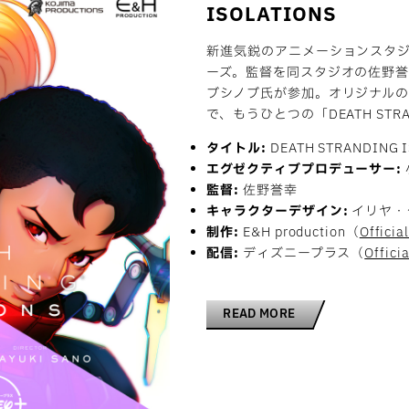
ISOLATIONS
新進気鋭のアニメーションスタジオ「
ーズ。監督を同スタジオの佐野
ブシノブ氏が参加。オリジナル
で、もうひとつの「DEATH ST
タイトル:
DEATH STRANDING IS
エグゼクティブプロデューサー:
監督:
佐野誉幸
キャラクターデザイン:
イリヤ・
制作:
E&H production（
Official
配信:
ディズニープラス（
Officia
READ MORE