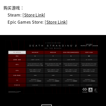
购买游戏：
Steam:
[
Store Link
]
Epic Games Store: [
Store Link
]