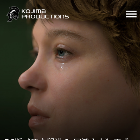
跳
转
到
主
要
内
容